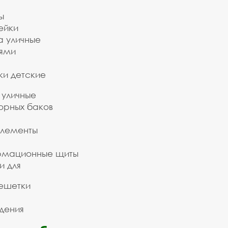
ы
ейки
а уличные
ьями
ки детские
 уличные
орных баков
элементы
рмационные щиты
и для
ешетки
дения