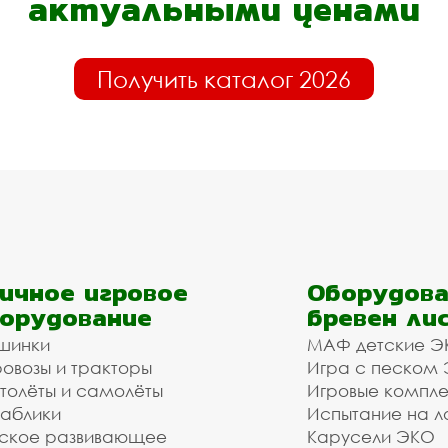
актуальными ценами
Получить каталог 2026
ичное игровое
Оборудова
орудование
бревен ли
шинки
МАФ детские Э
овозы и тракторы
Игра с песком
толёты и самолёты
Игровые компл
аблики
Испытание на л
ское развивающее
Карусели ЭКО