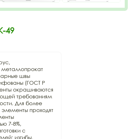
К-49
ус, 
 металлопрокат 
варные швы 
ифованы (ГОСТ Р 
менты окрашиваются 
ующей требованиям 
сти. Для более 
элементы проходят 
енты 
ю 7-8%, 
отовки с 
ей; изгибы, 