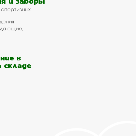
я и заборы
 спортивных
дения
ждающие,
ние в
а складе