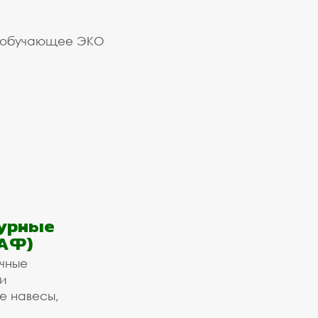
 обучающее ЭКО
урные
АФ)
ичные
и
е навесы,