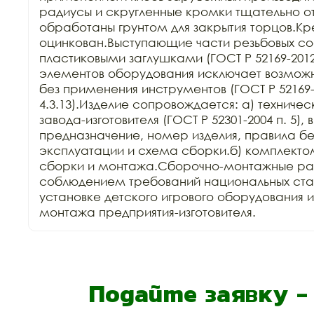
радиусы и скругленные кромки тщательно о
обработаны грунтом для закрытия торцов.Кр
оцинкован.Выступающие части резьбовых со
пластиковыми заглушками (ГОСТ Р 52169-2012 
элементов оборудования исключает возможн
без применения инструментов (ГОСТ Р 52169-2
4.3.13).Изделие сопровождается: а) техниче
завода-изготовителя (ГОСТ Р 52301-2004 п. 5),
предназначение, номер изделия, правила бе
эксплуатации и схема сборки.б) комплектом
сборки и монтажа.Сборочно-монтажные раб
соблюдением требований национальных стан
установке детского игрового оборудования 
монтажа предприятия-изготовителя.
Подайте заявку 