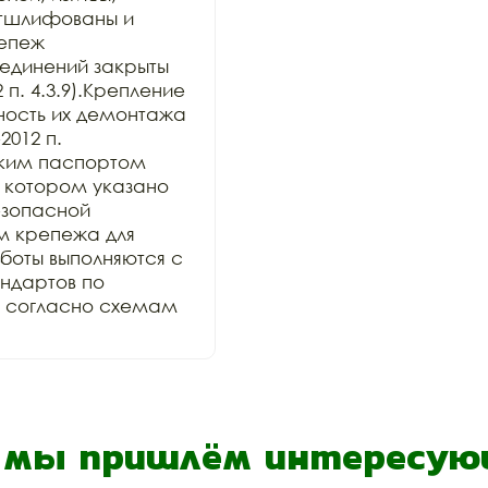
тшлифованы и 
епеж 
единений закрыты 
п. 4.3.9).Крепление 
ость их демонтажа 
012 п. 
ским паспортом 
 в котором указано 
зопасной 
 крепежа для 
оты выполняются с 
дартов по 
и согласно схемам 
- мы пришлём интересующ