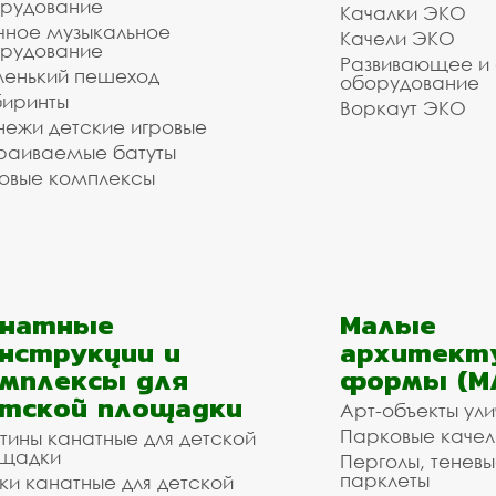
рудование
Качалки ЭКО
чное музыкальное
Качели ЭКО
рудование
Развивающее и
енький пешеход
оборудование
иринты
Воркаут ЭКО
ежи детские игровые
раиваемые батуты
овые комплексы
анатные
Малые
нструкции и
архитект
мплексы для
формы (М
тской площадки
Арт-объекты ул
Парковые качел
тины канатные для детской
щадки
Перголы, теневы
парклеты
ки канатные для детской