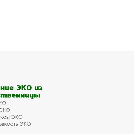
ние ЭКО из
ственницы
КО
 ЭКО
ексы ЭКО
овкость ЭКО