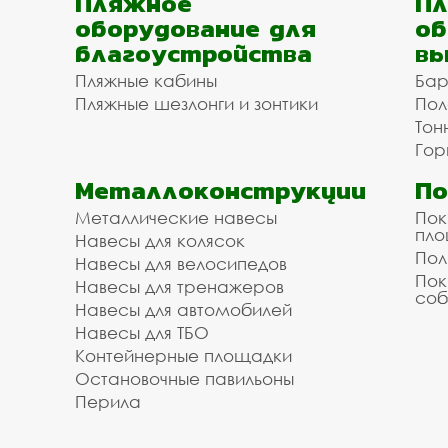
Пляжное
Пл
оборудование для
об
благоустройства
вы
Пляжные кабины
Бар
Пляжные шезлонги и зонтики
Пол
Тон
Гор
Металлоконструкции
П
Металлические навесы
Пок
пл
Навесы для колясок
Пол
Навесы для велосипедов
Пок
Навесы для тренажеров
соб
Навесы для автомобилей
Навесы для ТБО
Контейнерные площадки
Остановочные павильоны
Перила