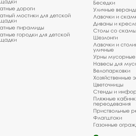
щадки
Беседки
атные дороги
Уличные веранд
атный мостики для детской
Лавочки и скам
щадки
Диваны и кресл
атные пирамиды
Столы со скам
атные городки для детской
Шезлонги
щадки
Лавочки и столи
уличные
Урны мусорные
Навесы для мус
Велопарковки
Хозяйственные 
Цветочницы
Стенды и инфо
Пляжные кабинк
переодевания
Приствольные р
Флагштоки
Газонные ограж