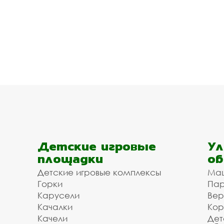
Детские игровые
Ул
площадки
об
Детские игровые комплексы
Ма
Горки
Пар
Карусели
Вер
Качалки
Кор
Качели
Дет