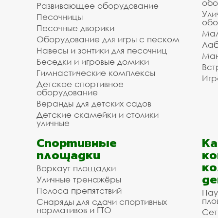
обо
Развивающее оборудование
Ули
Песочницы
обо
Песочные дворики
Мал
Оборудование для игры с песком
Лаб
Навесы и зонтики для песочниц
Ман
Беседки и игровые домики
Вст
Гимнастические комплексы
Игр
Детское спортивное
оборудование
Веранды для детских садов
Детские скамейки и столики
уличные
Спортивные
К
площадки
ко
ко
Воркаут площадки
де
Уличные тренажёры
Полоса препятствий
Пау
пло
Снаряды для сдачи спортивных
нормативов и ГТО
Сет