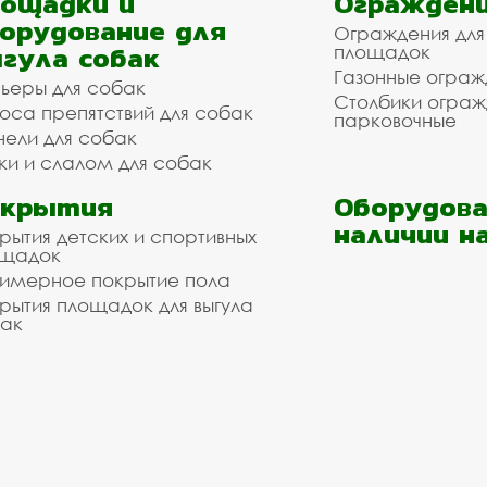
ощадки и
Ограждени
орудование для
Ограждения для
гула собак
площадок
Газонные ограж
ьеры для собак
Столбики огра
оса препятствий для собак
парковочные
нели для собак
ки и слалом для собак
окрытия
Оборудова
наличии н
рытия детских и спортивных
ощадок
имерное покрытие пола
рытия площадок для выгула
ак