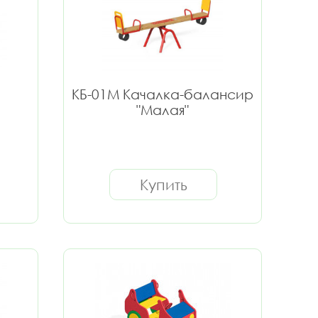
КБ-01М Качалка-балансир
"Малая"
Купить