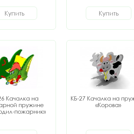
Купить
Купить
26 Качалка на
КБ-27 Качалка на пру
арной пружине
«Корова»
одил-пожарник»