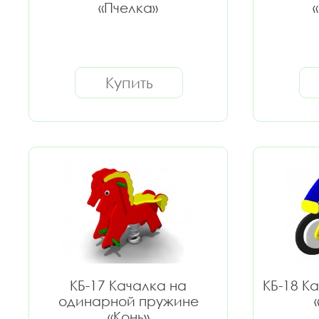
«Пчелка»
Купить
КБ-17 Качалка на
КБ-18 К
одинарной пружине
«Конь»