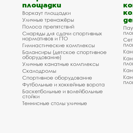
площадки
ко
ко
Воркаут площадки
де
Уличные тренажёры
Полоса препятствий
Пау
пло
Снаряды для сдачи спортивных
нормативов и ГТО
Сет
пло
Гимнастические комплексы
Кан
Балансиры (детское спортивное
оборудование)
Кан
пло
Уличные канатные комплексы
Кан
Скалодромы
Кан
Спортивное оборудование
пло
Футбольные и хоккейные ворота
Баскетбольные и волейбольные
стойки
Теннисные столы уличные