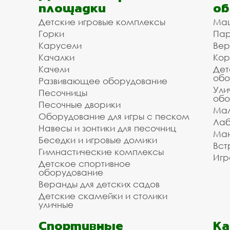
площадки
об
Доступная цена на горк
Детские игровые комплексы
Ма
Горки
Пар
монтажом
Карусели
Вер
Качалки
Кор
Мы организуем для вас доставку и установку
Качели
Дет
/ укладки. Зделайте заказ на горки и слалом 
обо
Развивающее оборудование
Апрелевке и Наро-Фоминском городском округ
Ули
Песочницы
обо
уточните информацию у наших менеджеров по 
Песочные дворики
необходимого вам оборудования.
Мал
Оборудование для игры с песком
Лаб
Инвестпроект благодарит вас за то, что поль
Навесы и зонтики для песочниц
Ман
Звоните, мы всегда готовы помочь и оперативн
Беседки и игровые домики
Вст
Гимнастические комплексы
Игр
Детское спортивное
оборудование
Веранды для детских садов
Детские скамейки и столики
уличные
Спортивные
К