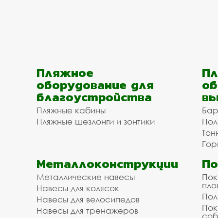
Пляжное
Пл
оборудование для
об
благоустройства
вы
Пляжные кабины
Бар
Пляжные шезлонги и зонтики
Пол
Тон
Гор
Металлоконструкции
П
Металлические навесы
Пок
пл
Навесы для колясок
Пол
Навесы для велосипедов
Пок
Навесы для тренажеров
соб