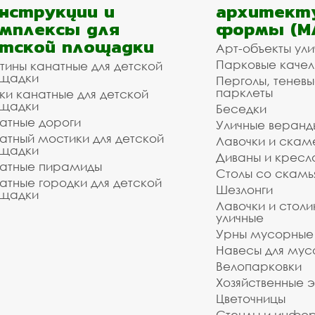
нструкции и
архитект
мплексы для
формы (М
тской площадки
Арт-объекты ул
Парковые качел
тины канатные для детской
щадки
Перголы, теневы
парклеты
ки канатные для детской
щадки
Беседки
атные дороги
Уличные веранд
атный мостики для детской
Лавочки и скам
щадки
Диваны и кресл
атные пирамиды
Столы со скам
атные городки для детской
Шезлонги
щадки
Лавочки и столи
уличные
Урны мусорные
Навесы для мус
Велопарковки
Хозяйственные 
Цветочницы
Стенды и инфо