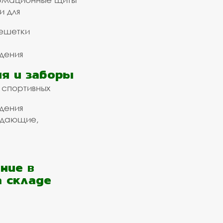
и для
ешетки
дения
я и заборы
 спортивных
дения
ждающие,
ние в
а складе