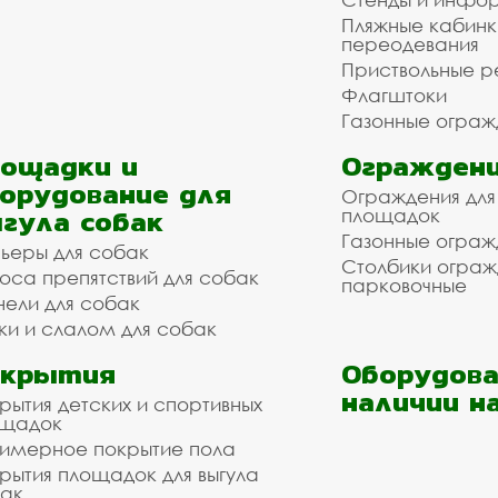
Пляжные кабинк
переодевания
Приствольные р
Флагштоки
Газонные ограж
ощадки и
Ограждени
орудование для
Ограждения для
гула собак
площадок
Газонные ограж
ьеры для собак
Столбики огра
оса препятствий для собак
парковочные
нели для собак
ки и слалом для собак
окрытия
Оборудова
наличии н
рытия детских и спортивных
ощадок
имерное покрытие пола
рытия площадок для выгула
ак