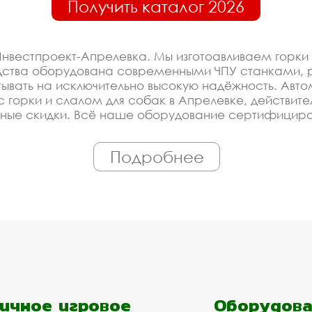
Получить каталог 2026
нвестпроект-Апрелевка. Мы изготоавливаем горки
дства оборудована современными ЧПУ станками, 
ывать на исключительно высокую надёжность. Авто
нас горки и слалом для собак в Апрелевке, действи
ные скидки. Всё наше оборудование сертифициров
водить оборудование горки и слалом для собак по
Подробнее
оизводителя на горки и с
ированное производство, которое постоянно модерн
Купить оборудование у нас - это гарантия низкой 
ройщика, управляющей компании, детского сада, шк
ем подобрать материалы и оборудование - Вам до
ичное игровое
Оборудова