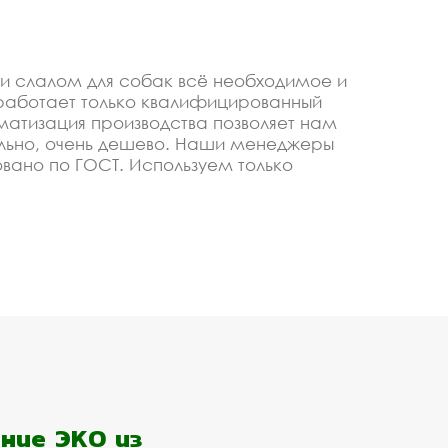
 и слалом для собак всё необходимое и
работает только квалифицированный
матизация производства позволяет нам
тельно, очень дешево. Наши менеджеры
ано по ГОСТ. Используем только
д заказ, по Вашему проекту.
лалом для собак купить
изируем, чтобы изготавливать качественные и
цены, своевременное выполнение заказа и
олы или любого оптового покупателя в
статочно просто позвонить или оставить
ние ЭКО из