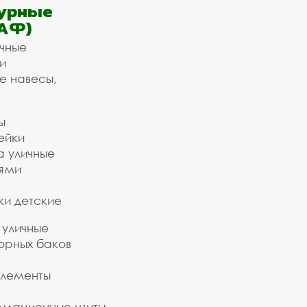
урные
АФ)
ичные
и
е навесы,
ы
ейки
а уличные
ьями
ки детские
 уличные
орных баков
элементы
рмационные щиты