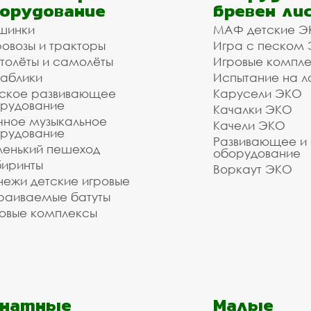
орудование
бревен ли
и и слалом для собак в А
шинки
МАФ детские Э
овозы и тракторы
Игра с песком
толёты и самолёты
Игровые компл
аблики
Испытание на л
 оборудования. Наши монтажники имеют весь необх
ское развивающее
Карусели ЭКО
для собак в нашей компании и мы готовы взять на 
рудование
Качалки ЭКО
е под ключ. Стоимость зависит от объёма заказа и
чное музыкальное
Качели ЭКО
рудование
телефону: , воспользуйтесь формой обратной свя
Развивающее и
енький пешеход
оборудование
иринты
Воркаут ЭКО
зуетесь услугами нашей компании!
ежи детские игровые
о выполнить даже очень сложный заказ.
раиваемые батуты
овые комплексы
анатные
Малые