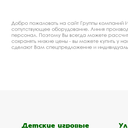
Добро пожаловать на сайт Группы компаний И
сопутствующее оборудование. Линия произво
персонал. Поэтому Вы всегда можете рассчит
сохранять низкие цены - вы можете купить у 
сделают Вам спецпредложение и индивидуаль
экологически чистые материалы. Можем произ
Спецпредложение от пр
со скидкой
В 2012 году мы организовали восокоавтоматиз
недорогие изделия горки и слалом для собак. 
высокая надёжность.
Мы готовы сделать скидку от объёма для заст
Апрелевке. Мы рассчитаем Ваш проект, помож
Детские игровые
Ул
заявку на сайте.