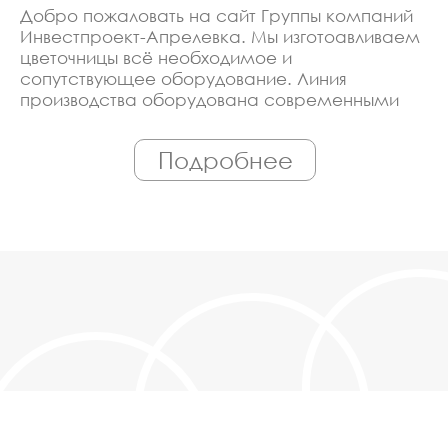
Добро пожаловать на сайт Группы компаний
Инвестпроект-Апрелевка. Мы изготоавливаем
цветочницы всё необходимое и
сопутствующее оборудование. Линия
производства оборудована современными
ЧПУ станками, работает только
квалифицированный персонал. Поэтому Вы
Подробнее
всегда можете рассчитывать на
исключительно высокую надёжность.
Автоматизация производства позволяет нам
сохранять низкие цены - вы можете купить у
нас цветочницы в Апрелевке, действительно,
очень дешево. Наши менеджеры сделают
Вам спецпредложение и индивидуальные
скидки. Всё наше оборудование
сертифицировано по ГОСТ. Используем
только экологически чистые материалы.
Можем производить оборудование
цветочницы под заказ, по Вашему проекту.
Спецпредложение от