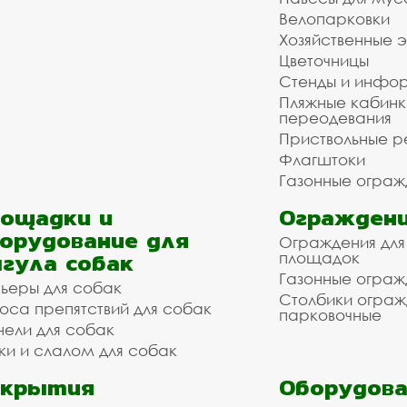
Велопарковки
Хозяйственные 
Цветочницы
Стенды и инфо
Пляжные кабинк
переодевания
Приствольные р
Флагштоки
Газонные ограж
ощадки и
Ограждени
орудование для
Ограждения для
гула собак
площадок
Газонные ограж
ьеры для собак
Столбики огра
оса препятствий для собак
парковочные
нели для собак
ки и слалом для собак
окрытия
Оборудова