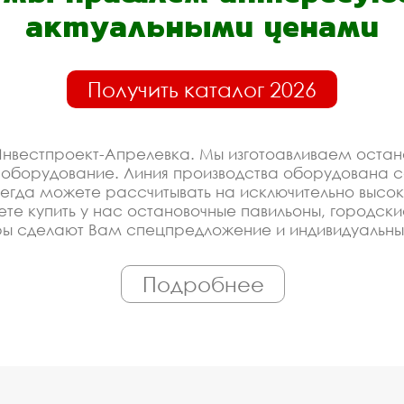
актуальными ценами
Получить каталог 2026
нвестпроект-Апрелевка. Мы изготоавливаем остан
 оборудование. Линия производства оборудована 
гда можете рассчитывать на исключительно высок
ете купить у нас остановочные павильоны, городск
ры сделают Вам спецпредложение и индивидуальны
 экологически чистые материалы. Можем производ
 по Вашему проекту.
Подробнее
оизводителя на останово
е павильоны купить со ск
ированное производство, которое постоянно модерн