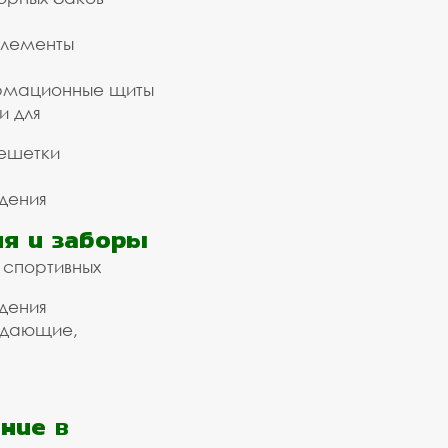
элементы
рмационные щиты
и для
ешетки
дения
я и заборы
 спортивных
дения
ждающие,
ние в