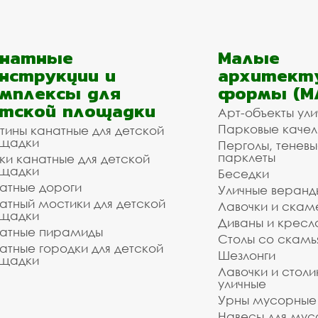
анатные
Малые
нструкции и
архитект
мплексы для
формы (М
тской площадки
Арт-объекты ул
Парковые качел
тины канатные для детской
щадки
Перголы, теневы
парклеты
ки канатные для детской
щадки
Беседки
атные дороги
Уличные веранд
атный мостики для детской
Лавочки и скам
щадки
Диваны и кресл
атные пирамиды
Столы со скам
атные городки для детской
Шезлонги
щадки
Лавочки и столи
уличные
Урны мусорные
Навесы для мус