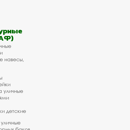
урные
АФ)
ичные
и
е навесы,
ы
ейки
а уличные
ьями
ки детские
 уличные
орных баков