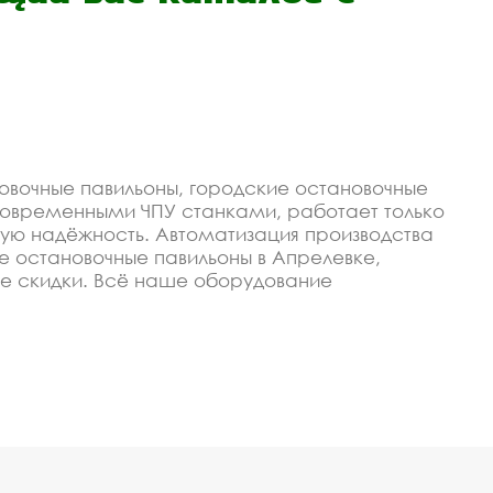
овочные павильоны, городские остановочные
современными ЧПУ станками, работает только
ую надёжность. Автоматизация производства
ие остановочные павильоны в Апрелевке,
е скидки. Всё наше оборудование
ить оборудование остановочные павильоны,
чные павильоны,
идкой
изируем, чтобы изготавливать качественные и