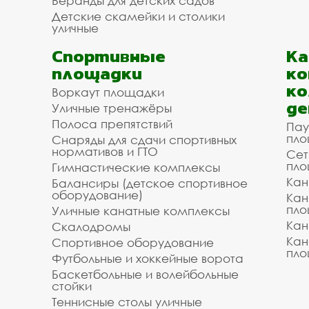
Веранды для детских садов
Детские скамейки и столики
уличные
Спортивные
К
площадки
ко
ко
Воркаут площадки
де
Уличные тренажёры
Полоса препятствий
Пау
пло
Снаряды для сдачи спортивных
нормативов и ГТО
Сет
пло
Гимнастические комплексы
Кан
Балансиры (детское спортивное
оборудование)
Кан
пло
Уличные канатные комплексы
Кан
Скалодромы
Кан
Спортивное оборудование
пло
Футбольные и хоккейные ворота
Баскетбольные и волейбольные
стойки
Теннисные столы уличные