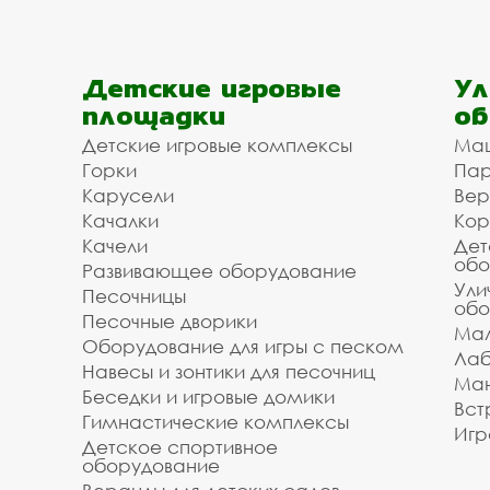
недорогие изделия остановочные павильоны, го
своевременное выполнение заказа и высокая 
Мы готовы сделать скидку от объёма для заст
Детские игровые
Ул
Апрелевке. Мы рассчитаем Ваш проект, помож
площадки
об
заявку на сайте.
Детские игровые комплексы
Ма
Доступная цена на ост
Горки
Пар
павильоны в Апрелевке
Карусели
Вер
Качалки
Кор
Качели
Дет
Мы организуем для вас доставку и установку
обо
Развивающее оборудование
/ укладки. Зделайте заказ на остановочные па
Ули
Песочницы
обо
организацию перевозки и монтажа в Апрелевк
Песочные дворики
расстояния до объекта. Позвоните и уточнит
Мал
Оборудование для игры с песком
сделайте заказ с списком необходимого вам 
Лаб
Навесы и зонтики для песочниц
Ман
Инвестпроект благодарит вас за то, что поль
Беседки и игровые домики
Вст
Звоните, мы всегда готовы помочь и оперативн
Гимнастические комплексы
Игр
Детское спортивное
оборудование