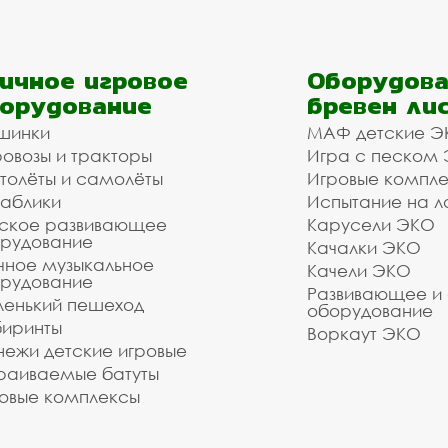
родские остановочные павильоны . Купить оборудов
надёжность.
ройщика, управляющей компании, детского сада, шк
ичное игровое
Оборудова
ем подобрать материалы и оборудование - Вам до
орудование
бревен ли
шинки
МАФ детские Э
ановочные павильоны, гор
овозы и тракторы
Игра с песком
 с доставкой и монтажом
толёты и самолёты
Игровые компл
аблики
Испытание на л
ское развивающее
Карусели ЭКО
 оборудования. Наши монтажники имеют весь необх
рудование
Качалки ЭКО
вильоны, городские остановочные павильоны в наше
чное музыкальное
Качели ЭКО
рудование
е и Наро-Фоминском городском округе под ключ. 
Развивающее и
е информацию у наших менеджеров по телефону: , 
енький пешеход
оборудование
оборудования.
иринты
Воркаут ЭКО
ежи детские игровые
зуетесь услугами нашей компании!
раиваемые батуты
о выполнить даже очень сложный заказ.
овые комплексы