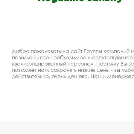
Добро пожаловать на сайт Группы компаний И
павильоны всё необходимое и сопутствующее
квалифицированный персонал. Поэтому Вы все
позволяет нам сохранять низкие цены - вы мож
действительно, очень дешево. Наши менедже
сертифицировано по ГОСТ. Используем только
городские остановочные павильоны под заказ,
Спецпредложение от пр
городские остановочны
В 2012 году мы организовали восокоавтоматиз