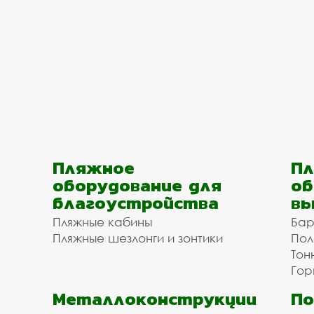
Пляжное
Пл
оборудование для
об
благоустройства
вы
Пляжные кабины
Бар
Пляжные шезлонги и зонтики
Пол
Тон
Гор
Металлоконструкции
П