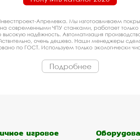
Инвестпроект-Апрелевка. Мы изготоавливаем покры
ана современными ЧПУ станками, работает тольк
 высокую надёжность. Автоматизация производства 
действительно, очень дешево. Наши менеджеры сде
вано по ГОСТ. Используем только экологически чи
 проекту.
Подробнее
оизводителя на покрытия 
ированное производство, которое постоянно модерн
ание у нас - это гарантия низкой цены, своевремен
ройщика, управляющей компании, детского сада, шк
ем подобрать материалы и оборудование - Вам до
рытия в Апрелевке с дост
ичное игровое
Оборудова