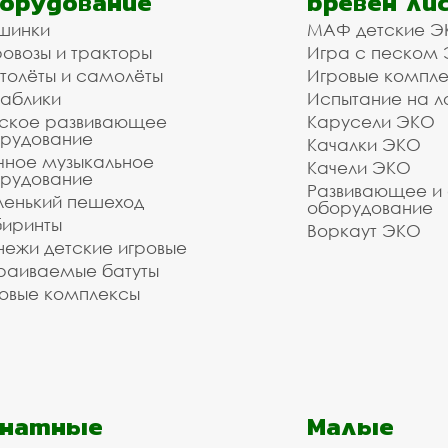
орудование
бревен ли
 оборудования. Наши монтажники имеют весь необх
шинки
МАФ детские Э
й компании и мы готовы взять на себя организацию
овозы и тракторы
Игра с песком
ость зависит от объёма заказа и расстояния до о
толёты и самолёты
Игровые компл
тесь формой обратной связи или сделайте заказ 
аблики
Испытание на л
ское развивающее
Карусели ЭКО
зуетесь услугами нашей компании!
рудование
Качалки ЭКО
о выполнить даже очень сложный заказ.
чное музыкальное
Качели ЭКО
рудование
Развивающее и
енький пешеход
оборудование
иринты
Воркаут ЭКО
ежи детские игровые
раиваемые батуты
овые комплексы
анатные
Малые