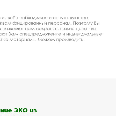
тия всё необходимое и сопутствующее
о квалифицированный персонал. Поэтому Вы
позволяет нам сохранять низкие цены - вы
лают Вам спецпредложение и индивидуальные
стые материалы. Можем производить
купить со скидкой
изируем, чтобы изготавливать качественные и
ное выполнение заказа и высокая надёжность.
олы или любого оптового покупателя в
статочно просто позвонить или оставить
авкой и монтажом
ние ЭКО из