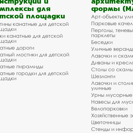
нструкции и
архитект
мплексы для
формы (М
тской площадки
Арт-объекты ул
Парковые качел
тины канатные для детской
щадки
Перголы, теневы
парклеты
ки канатные для детской
щадки
Беседки
атные дороги
Уличные веранд
атный мостики для детской
Лавочки и скам
щадки
Диваны и кресл
атные пирамиды
Столы со скам
атные городки для детской
Шезлонги
щадки
Лавочки и столи
уличные
Урны мусорные
Навесы для мус
Велопарковки
Хозяйственные 
Цветочницы
Стенды и инфо