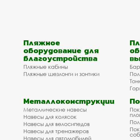
Пляжное
Пл
оборудование для
об
благоустройства
вы
Пляжные кабины
Бар
Пляжные шезлонги и зонтики
Пол
Тон
Гор
Металлоконструкции
П
Металлические навесы
Пок
пл
Навесы для колясок
Пол
Навесы для велосипедов
Пок
Навесы для тренажеров
соб
Навесы для автомобилей