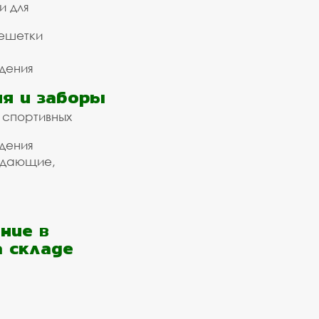
и для
ешетки
дения
я и заборы
 спортивных
дения
ждающие,
ние в
а складе