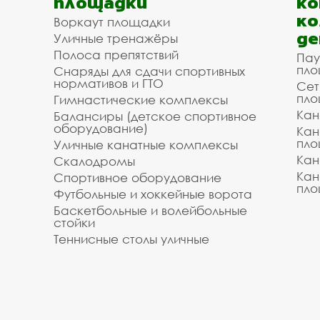
площадки
ко
ко
Воркаут площадки
де
Уличные тренажёры
Полоса препятствий
Пау
пло
Снаряды для сдачи спортивных
нормативов и ГТО
Сет
пло
Гимнастические комплексы
Кан
Балансиры (детское спортивное
оборудование)
Кан
пло
Уличные канатные комплексы
Кан
Скалодромы
Кан
Спортивное оборудование
пло
Футбольные и хоккейные ворота
Баскетбольные и волейбольные
стойки
Теннисные столы уличные