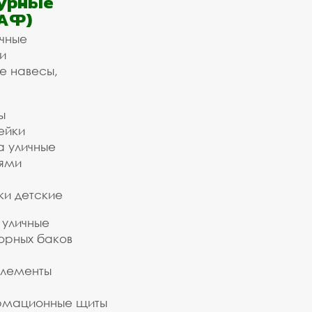
урные
АФ)
ичные
и
е навесы,
ы
ейки
а уличные
ьями
ки детские
 уличные
орных баков
элементы
рмационные щиты