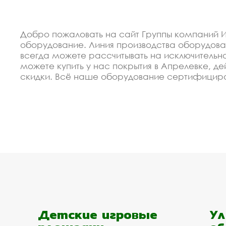
Добро пожаловать на сайт Группы компаний 
оборудование. Линия производства оборудов
всегда можете рассчитывать на исключительно
можете купить у нас покрытия в Апрелевке, 
скидки. Всё наше оборудование сертифициро
оборудование покрытия под заказ, по Вашему
Спецпредложение от пр
В 2012 году мы организовали восокоавтоматиз
недорогие изделия покрытия. Купить оборудов
Мы готовы сделать скидку от объёма для заст
Апрелевке. Мы рассчитаем Ваш проект, помож
заявку на сайте.
Доступная цена на пок
Детские игровые
Ул