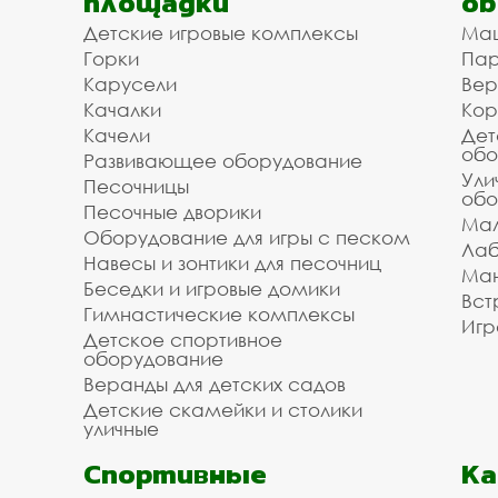
площадки
об
Мы организуем для вас доставку и установку
Детские игровые комплексы
Ма
/ укладки. Зделайте заказ на покрытия в наше
Горки
Пар
Фоминском городском округе под ключ. Стоим
Карусели
Вер
наших менеджеров по телефону: , воспользуй
Качалки
Кор
Качели
Дет
Инвестпроект благодарит вас за то, что поль
обо
Развивающее оборудование
Звоните, мы всегда готовы помочь и оперативн
Ули
Песочницы
обо
Песочные дворики
Мал
Оборудование для игры с песком
Лаб
Навесы и зонтики для песочниц
Ман
Беседки и игровые домики
Вст
Гимнастические комплексы
Игр
Детское спортивное
оборудование
Веранды для детских садов
Детские скамейки и столики
уличные
Спортивные
К