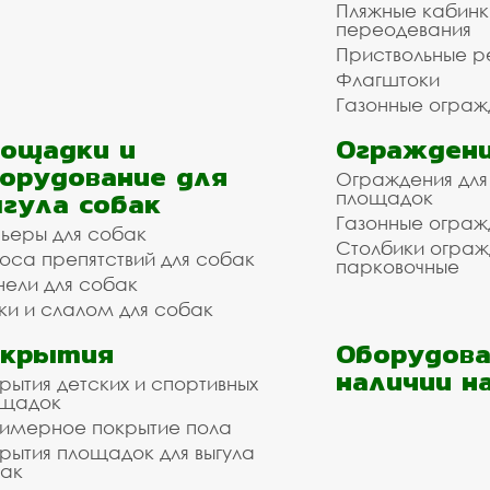
Пляжные кабинк
переодевания
Приствольные р
Флагштоки
Газонные ограж
ощадки и
Ограждени
орудование для
Ограждения для
гула собак
площадок
Газонные ограж
ьеры для собак
Столбики огра
оса препятствий для собак
парковочные
нели для собак
ки и слалом для собак
окрытия
Оборудова
наличии н
рытия детских и спортивных
ощадок
имерное покрытие пола
рытия площадок для выгула
ак