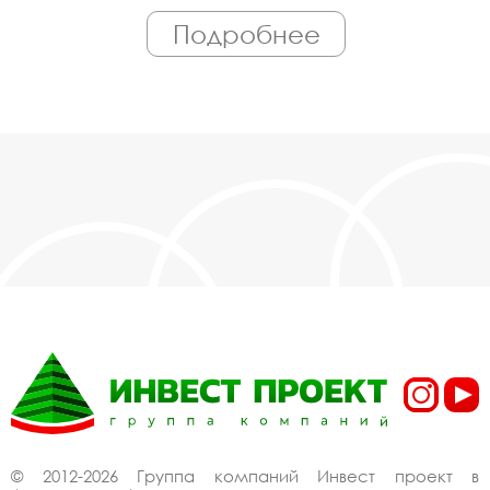
персонал. Поэтому Вы всегда можете
Подробнее
рассчитывать на исключительно высокую
надёжность. Автоматизация производства
позволяет нам сохранять низкие цены - вы
можете купить у нас перила в Апрелевке,
действительно, очень дешево. Наши
менеджеры сделают Вам спецпредложение и
индивидуальные скидки. Всё наше
оборудование сертифицировано по ГОСТ.
Используем только экологически чистые
материалы. Можем производить
оборудование перила под заказ, по Вашему
проекту.
Спецпредложение от
производителя на
перила купить со
скидкой
© 2012-2026 Группа компаний Инвест проект в